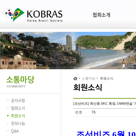
협회소개
소통마당
소통마당
회원소식
COMMUNITY
공지사항
[조선비즈] 최신원 SKC 회장, UWW연설 
협회소식
번호
76
회원소식
정보나눔
Q&A