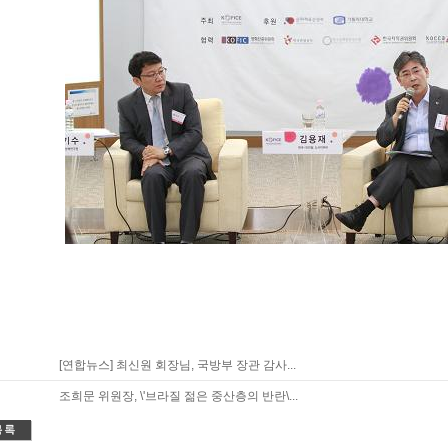
[연합뉴스] 최신원 회장님, 국방부 장관 감사...
조희문 위원장, \'브라질 젊은 중산층의 반란\...