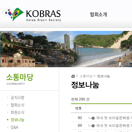
협회소개
소통마당
소통마당
정보나눔
COMMUNITY
공지사항
전체 290 건
협회소식
번호
회원소식
90
국내 첫 브라질문화원
정보나눔
89
국내 첫 브라질문화원
Q&A