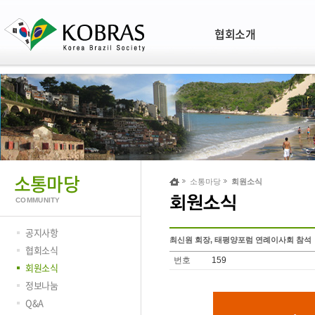
협회소개
소통마당
소통마당
회원소식
COMMUNITY
공지사항
최신원 회장, 태평양포럼 연례이사회 참석
협회소식
번호
159
회원소식
정보나눔
Q&A