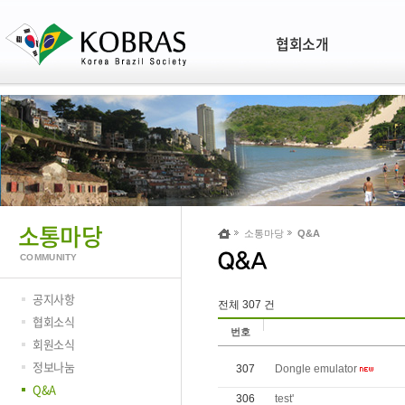
협회소개
소통마당
소통마당
Q&A
COMMUNITY
공지사항
전체 307 건
협회소식
번호
회원소식
정보나눔
307
Dongle emulator
Q&A
306
test'