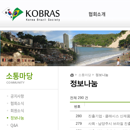
협회소개
소통마당
소통마당
정보나눔
COMMUNITY
공지사항
전체 290 건
협회소식
번호
회원소식
280
진출기업 - 클래시스 신제품 
정보나눔
279
사회 - 남양주시 브라질 진
Q&A